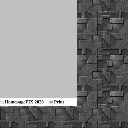
mit
HomepageFIX 2020
Print