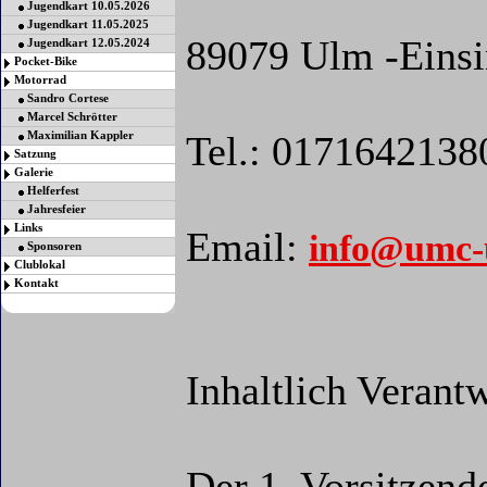
Jugendkart 10.05.2026
Jugendkart 11.05.2025
89079 Ulm -Eins
Jugendkart 12.05.2024
Pocket-Bike
Motorrad
Sandro Cortese
Marcel Schrötter
Maximilian Kappler
Tel.: 0171642138
Satzung
Galerie
Helferfest
Jahresfeier
Links
Email:
info@umc-
Sponsoren
Clublokal
Kontakt
Inhaltlich Veran
Der 1. Vorsitzend