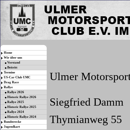
Home
Wir über uns
Vorstand
Beitritt
Ulmer Motorspor
Termine
US-Car Club UMC
Drag Race
Rallye
Rallye 2026
Historic Rallye 2026
Siegfried Damm
Rallye 2025
Historic Rallye 2025
Rallye 2024
Thymianweg 55
Historic Rallye 2024
Rundstrecke
Jugendkart