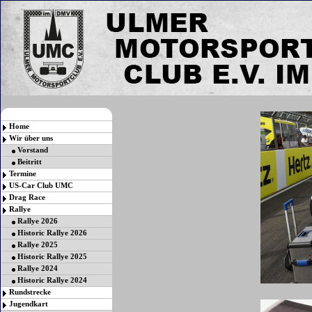
Home
Wir über uns
Vorstand
Beitritt
Termine
US-Car Club UMC
Drag Race
Rallye
Rallye 2026
Historic Rallye 2026
Rallye 2025
Historic Rallye 2025
Rallye 2024
Historic Rallye 2024
Rundstrecke
Jugendkart