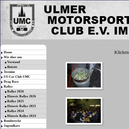
Klicken 
Home
Wir über uns
Vorstand
Beitritt
Termine
US-Car Club UMC
Drag Race
Rallye
Rallye 2026
Historic Rallye 2026
Rallye 2025
Historic Rallye 2025
Rallye 2024
Historic Rallye 2024
Rundstrecke
Jugendkart